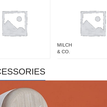
MILCH
& CO.
CESSORIES