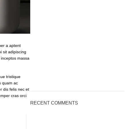
per a aptent
 sit adipiscing
nt inceptos massa
e tristique
us quam ac
dis felis nec et
mper cras orci
RECENT COMMENTS