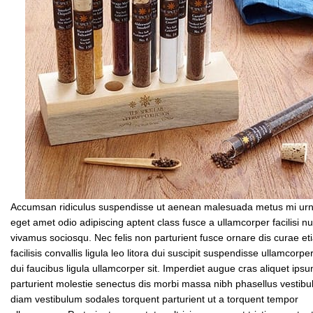
Accumsan ridiculus suspendisse ut aenean malesuada metus mi urna 
eget amet odio adipiscing aptent class fusce a ullamcorper facilisi n
vivamus sociosqu. Nec felis non parturient fusce ornare dis curae et
facilisis convallis ligula leo litora dui suscipit suspendisse ullamcorp
dui faucibus ligula ullamcorper sit. Imperdiet augue cras aliquet ips
parturient molestie senectus dis morbi massa nibh phasellus vesti
diam vestibulum sodales torquent parturient ut a torquent tempor