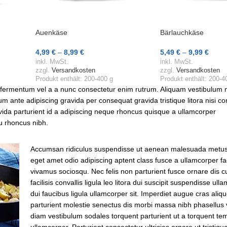
Auenkäse
Bärlauchkäse
4,99
€
–
8,99
€
5,49
€
–
9,99
€
24,95
€
–
22,48
€
/
1000.00
g
27,45
€
–
24,98
€
/
1000.0
inkl. MwSt.
inkl. MwSt.
Ausführung Wählen
Ausführung Wählen
zzgl.
Versandkosten
zzgl.
Versandkosten
Produkt enthält: 200-400
g
Produkt enthält: 200-
 fermentum vel a a nunc consectetur enim rutrum. Aliquam vestibulum n
ante adipiscing gravida per consequat gravida tristique litora nisi 
da parturient id a adipiscing neque rhoncus quisque a ullamcorper
u rhoncus nibh.
Accumsan ridiculus suspendisse ut aenean malesuada metus m
eget amet odio adipiscing aptent class fusce a ullamcorper fac
vivamus sociosqu. Nec felis non parturient fusce ornare dis 
facilisis convallis ligula leo litora dui suscipit suspendisse u
dui faucibus ligula ullamcorper sit. Imperdiet augue cras aliq
parturient molestie senectus dis morbi massa nibh phasellus
diam vestibulum sodales torquent parturient ut a torquent te
ullamcorper. Parturient consectetur ultricies ornare ut tristiqu