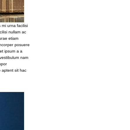
i urna facilisi
ilisi nullam ac
curae etiam
llamcorper posuere
uet ipsum a a
 vestibulum nam
mpor
e aptent sit hac