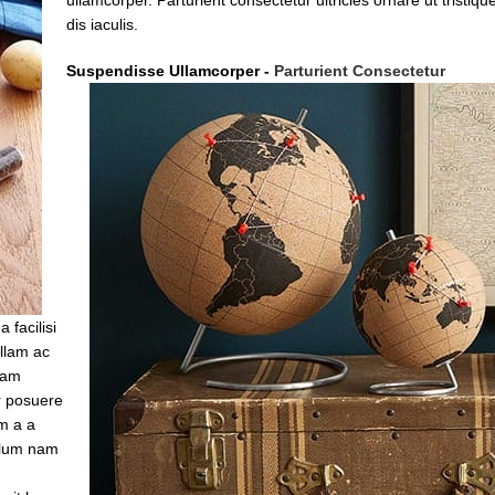
dis iaculis.
Suspendisse Ullamcorper -
Parturient Consectetur
facilisi
ullam ac
iam
er posuere
um a a
bulum nam