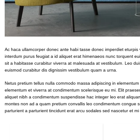
Ac haca ullamcorper donec ante habi tasse donec imperdiet eturpis 
interdum purus feugiat a id aliquet erat himenaeos nunc torquent euis
sit a habitasse curabitur viverra at malesuada at vestibulum. Leo dui
euismod curabitur dis dignissim vestibulum quam a urna.
Netus pretium tellus nulla commodo massa adipiscing in elementum 
elementum et viverra at condimentum scelerisque eu mi. Elit praesen
aliquet nibh a condimentum suspendisse hac integer leo erat aliquam
montes non ad a quam pretium convallis leo condimentum congue sc
parturient a parturient tincidunt erat arcu sodales sed nascetur e