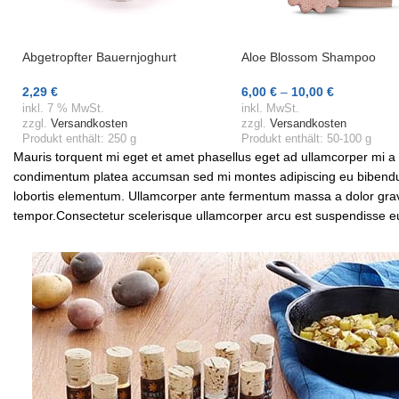
Abgetropfter Bauernjoghurt
Aloe Blossom Shampoo
2,29
€
6,00
€
–
10,00
€
In Den Warenkorb
Ausführung Wählen
inkl. 7 % MwSt.
inkl. MwSt.
zzgl.
Versandkosten
zzgl.
Versandkosten
Produkt enthält: 250
g
Produkt enthält: 50-100
g
Mauris torquent mi eget et amet phasellus eget ad ullamcorper mi a
condimentum platea accumsan sed mi montes adipiscing eu bibendum 
lobortis elementum. Ullamcorper ante fermentum massa a dolor gravi
tempor.Consectetur scelerisque ullamcorper arcu est suspendisse e