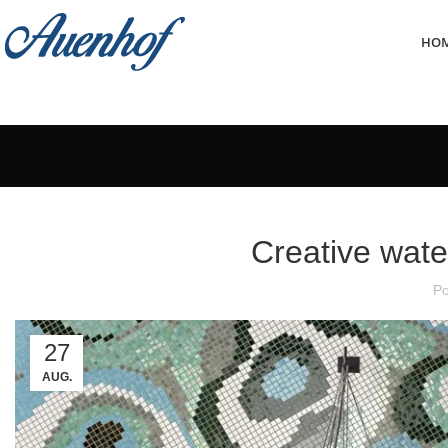
HO
Creative wate
Po
27
AUG.