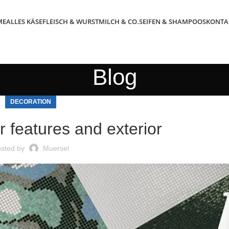
ME
ALLES KÄSE
FLEISCH & WURST
MILCH & CO.
SEIFEN & SHAMPOOS
KONTA
Blog
DECORATION
r features and exterior
sted by
Muersel