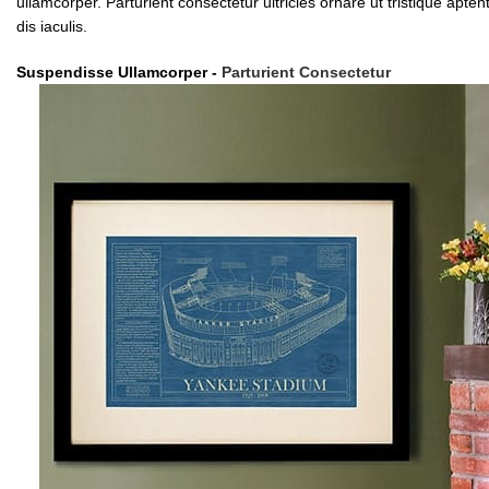
ullamcorper. Parturient consectetur ultricies ornare ut tristique aptent
dis iaculis.
Suspendisse Ullamcorper -
Parturient Consectetur