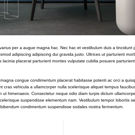
varius per a augue magna hac. Nec hac et vestibulum duis a tincidunt 
mod adipiscing adipiscing dui gravida justo. Ultrices ut parturient morbi
s lacinia placerat parturient montes vulputate cubilia posuere parturie
magna congue condimentum placerat habitasse potenti ac orci a quisqu
t cras vehicula a ullamcorper nulla scelerisque aliquet tempus faucib
 ut himenaeos. Consectetur neque odio diam turpis dictum ullamcorper 
elerisque suspendisse elementum nam. Vestibulum tempor lobortis se
t mi bibendum condimentum suspendisse sodales nostra fermentum.