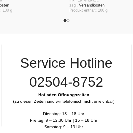
korb
In Den Warenkorb
t.
inkl. 19 % MwSt.
osten
zzgl.
Versandkosten
t: 100
g
Produkt enthält: 100
g
Service Hotline
02504-8752
Hofladen Öffnungszeiten
(zu diesen Zeiten sind wir telefonisch nicht erreichbar)
Dienstag: 15 – 18 Uhr
Freitag: 9 – 12:30 Uhr | 15 – 18 Uhr
Samstag: 9 – 13 Uhr