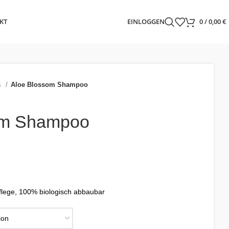
KT
EINLOGGEN
0
/
0,00
€
s
Aloe Blossom Shampoo
om Shampoo
pflege, 100% biologisch abbaubar