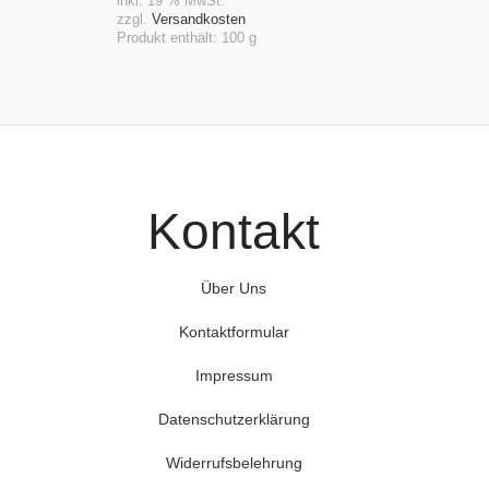
In Den Warenkorb
Au
inkl. 19 % MwSt.
ink
zzgl.
Versandkosten
zzg
Produkt enthält: 100
g
Pro
Kontakt
Über Uns
Kontaktformular
Impressum
Datenschutzerklärung
Widerrufsbelehrung