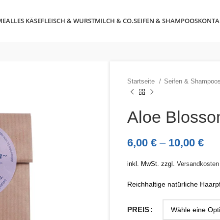
ME
ALLES KÄSE
FLEISCH & WURST
MILCH & CO.
SEIFEN & SHAMPOOS
KONTA
Startseite
Seifen & Shampoo
Aloe Bloss
6,00
€
–
10,00
€
inkl. MwSt.
zzgl.
Versandkosten
Reichhaltige natürliche Haar
PREIS