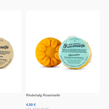
S
Rindertalg Rosenseife
Sh
4,50
€
6,