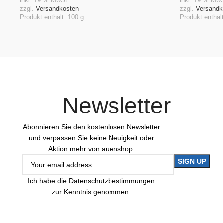
In Den Warenkorb
In Den Waren
inkl. 19 % MwSt.
inkl. 19 % MwS
zzgl.
Versandkosten
zzgl.
Versandk
Produkt enthält: 100
g
Produkt enthäl
Newsletter
Abonnieren Sie den kostenlosen Newsletter
und verpassen Sie keine Neuigkeit oder
Aktion mehr von auenshop.
Ich habe die Datenschutzbestimmungen
zur Kenntnis genommen.