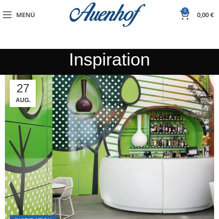
0
MENÜ
0,00
€
Inspiration
27
AUG.