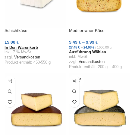
Schichtkäse
Mediterraner Käse
15,00
€
5,49
€
–
9,99
€
27,45
€
–
24,98
€
/
1000.00
g
In Den Warenkorb
inkl. 7 % MwSt.
Ausführung Wählen
inkl. MwSt.
zzgl.
Versandkosten
zzgl.
Versandkosten
Produkt enthält: 450-550
g
Produkt enthält: 200
g
– 400
g
SOLD
OUT