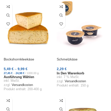
Bockshornkleekäse
Schmelzkäse
5,49
€
–
9,99
€
2,29
€
27,45
€
–
24,98
€
/
1000.00
g
In Den Warenkorb
Ausführung Wählen
inkl. 7 % MwSt.
inkl. MwSt.
zzgl.
Versandkosten
zzgl.
Versandkosten
Produkt enthält: 150
g
Produkt enthält: 200-400
g