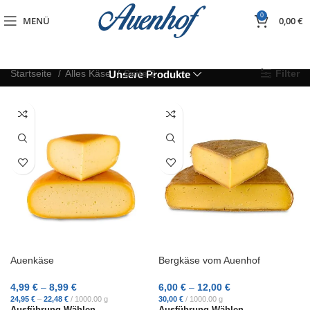
0
MENÜ
0,00
€
Startseite
Alles Käse
Seite 2
Filter
Unsere Produkte
Auenkäse
Bergkäse vom Auenhof
4,99
€
–
8,99
€
6,00
€
–
12,00
€
24,95
€
–
22,48
€
/
1000.00
g
30,00
€
/
1000.00
g