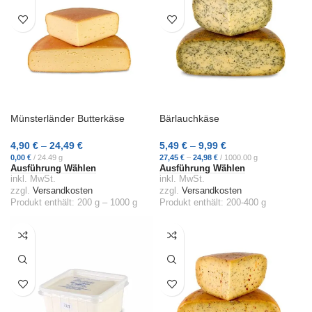
Münsterländer Butterkäse
Bärlauchkäse
4,90
€
–
24,49
€
5,49
€
–
9,99
€
0,00
€
/
24.49
g
27,45
€
–
24,98
€
/
1000.00
g
Ausführung Wählen
Ausführung Wählen
inkl. MwSt.
inkl. MwSt.
zzgl.
Versandkosten
zzgl.
Versandkosten
Produkt enthält: 200
g
– 1000
g
Produkt enthält: 200-400
g