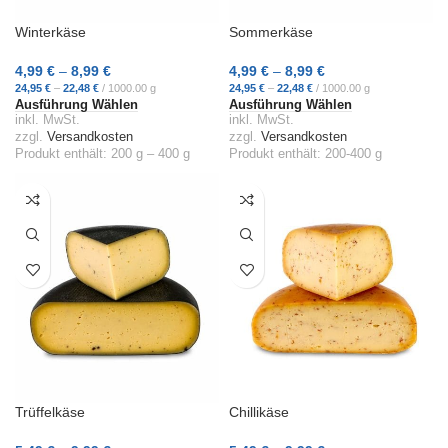
Winterkäse
Sommerkäse
4,99
€
–
8,99
€
4,99
€
–
8,99
€
24,95
€
–
22,48
€
/
1000.00
g
24,95
€
–
22,48
€
/
1000.00
g
Ausführung Wählen
Ausführung Wählen
inkl. MwSt.
inkl. MwSt.
zzgl.
Versandkosten
zzgl.
Versandkosten
Produkt enthält: 200
g
– 400
g
Produkt enthält: 200-400
g
Trüffelkäse
Chillikäse