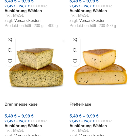
5,49
€
–
9,99
€
5,49
€
–
9,99
€
27,45
€
–
24,98
€
/
1000.00
g
27,45
€
–
24,98
€
/
1000.00
g
Ausführung Wählen
Ausführung Wählen
inkl. MwSt.
inkl. MwSt.
zzgl.
Versandkosten
zzgl.
Versandkosten
Produkt enthält: 200
g
– 400
g
Produkt enthält: 200-400
g
Brennnesselkäse
Pfefferkäse
5,49
€
–
9,99
€
5,49
€
–
9,99
€
27,45
€
–
24,98
€
/
1000.00
g
27,45
€
–
24,98
€
/
1000.00
g
Ausführung Wählen
Ausführung Wählen
inkl. MwSt.
inkl. MwSt.
zzgl.
Versandkosten
zzgl.
Versandkosten