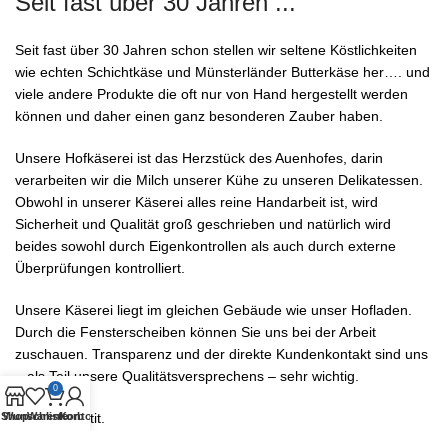
Seit fast über 30 Jahren ...
Seit fast über 30 Jahren schon stellen wir seltene Köstlichkeiten
wie echten Schichtkäse und Münsterländer Butterkäse her…. und
viele andere Produkte die oft nur von Hand hergestellt werden
können und daher einen ganz besonderen Zauber haben.
Unsere Hofkäserei ist das Herzstück des Auenhofes, darin
verarbeiten wir die Milch unserer Kühe zu unseren Delikatessen.
Obwohl in unserer Käserei alles reine Handarbeit ist, wird
Sicherheit und Qualität groß geschrieben und natürlich wird
beides sowohl durch Eigenkontrollen als auch durch externe
Überprüfungen kontrolliert.
Unsere Käserei liegt im gleichen Gebäude wie unser Hofladen.
Durch die Fensterscheiben können Sie uns bei der Arbeit
zuschauen. Transparenz und der direkte Kundenkontakt sind uns
– als Teil unsere Qualitätsversprechens – sehr wichtig.
0
Shop
Wunschliste
Warenkorb
Konto
Guten Appetit.